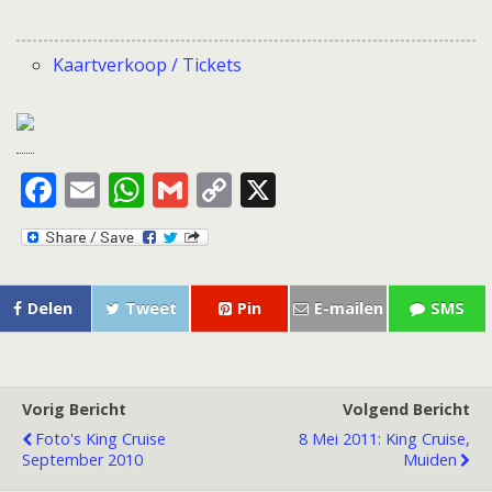
Kaartverkoop / Tickets
F
E
W
G
C
X
ac
m
h
m
o
e
ai
at
ai
p
b
l
s
l
y
Delen
Tweet
Pin
E-mailen
SMS
o
A
Li
o
p
n
k
p
k
Vorig Bericht
Volgend Bericht
Foto's King Cruise
8 Mei 2011: King Cruise,
September 2010
Muiden