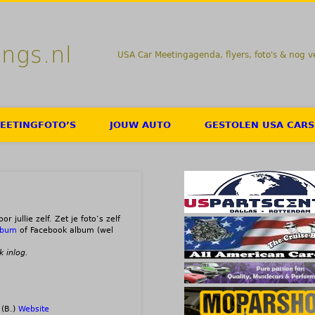
ngs.nl
USA Car Meetingagenda, flyers, foto's & nog v
EETINGFOTO’S
JOUW AUTO
GESTOLEN USA CARS
 jullie zelf. Zet je foto’s zelf
lbum
of Facebook album (wel
 inlog.
 (B.)
Website