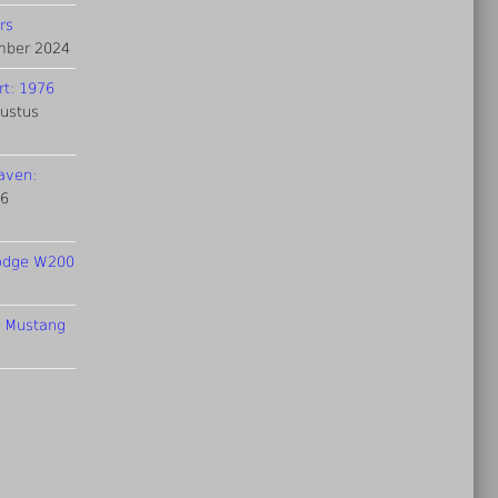
rs
mber 2024
rt: 1976
ustus
raven:
16
Dodge W200
d Mustang