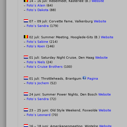
14 – 16 juli: Rebelmeet, Kasterlee (B.)
Website
–
Foto’s Alain
(64)
–
Foto’s Dakota
(88)
07 – 09 juli: Corvette Fame, Valkenburg
Website
–
Foto’s Sandra
(179)
02 juli: Summer Meeting, Hooglede-Gits (B.)
Website
–
Foto’s Sabine
(214)
–
Foto’s Koen
(146)
01 juli: Saturday Night Cruise, Den Haag
Website
–
Foto’s Niels
(24)
–
Foto’s Cruise Brothers
(100)
01 juli: Throttleheads, Brantgum
Pagina
–
Foto’s Jochem
(52)
24 juni: Summer Power Nights, Den Bosch
Website
–
Foto’s Sandra
(72)
23 – 25 juni: Old Style Weekend, Foxwolde
Website
–
Foto’s Leonard
(70)
16 – 18 juni: Amerikanenmeeting, Wintelre
Website