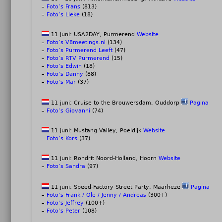
–
Foto’s Frans
(813)
–
Foto’s Lieke
(18)
11 juni: USA2DAY, Purmerend
Website
–
Foto’s V8meetings.nl
(134)
–
Foto’s Purmerend Leeft
(47)
–
Foto’s RTV Purmerend
(15)
–
Foto’s Edwin
(18)
–
Foto’s Danny
(88)
–
Foto’s Mar
(37)
11 juni: Cruise to the Brouwersdam, Ouddorp
Pagina
–
Foto’s Giovanni
(74)
11 juni: Mustang Valley, Poeldijk
Website
–
Foto’s Kors
(37)
11 juni: Rondrit Noord-Holland, Hoorn
Website
–
Foto’s Sandra
(97)
11 juni: Speed-Factory Street Party, Maarheze
Pagina
–
Foto’s Frank / Ole / Jenny / Andreas
(300+)
–
Foto’s Jeffrey
(100+)
–
Foto’s Peter
(108)