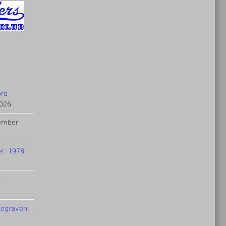
ord
2026
ember
el: 1978
1
degraven: