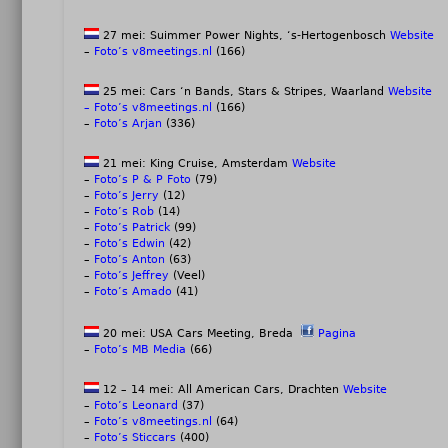
27 mei: Suimmer Power Nights, ‘s-Hertogenbosch
Website
–
Foto’s v8meetings.nl
(166)
25 mei: Cars ‘n Bands, Stars & Stripes, Waarland
Website
–
Foto’s v8meetings.nl
(166)
–
Foto’s Arjan
(336)
21 mei: King Cruise, Amsterdam
Website
–
Foto’s P & P Foto
(79)
–
Foto’s Jerry
(12)
–
Foto’s Rob
(14)
–
Foto’s Patrick
(99)
–
Foto’s Edwin
(42)
–
Foto’s Anton
(63)
–
Foto’s Jeffrey
(Veel)
–
Foto’s Amado
(41)
20 mei: USA Cars Meeting, Breda
Pagina
–
Foto’s MB Media
(66)
12 – 14 mei: All American Cars, Drachten
Website
–
Foto’s Leonard
(37)
–
Foto’s v8meetings.nl
(64)
–
Foto’s Sticcars
(400)