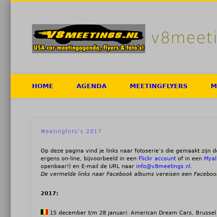
v8meeti
Facebook
Twitter
Flickr
HOME
AGENDA
MEETINGFLYERS
M
Meetingfoto’s 2017
Op deze pagina vind je links naar fotoserie’s die gemaakt zijn door
ergens on-line, bijvoorbeeld in een
Flickr account
of in een
Mya
openbaar!) en E-mail de URL naar
info@v8meetings.nl
.
De vermelde links naar Facebook albums vereisen een Facebook
2017:
15 december t/m 28 januari: American Dream Cars, Brussel