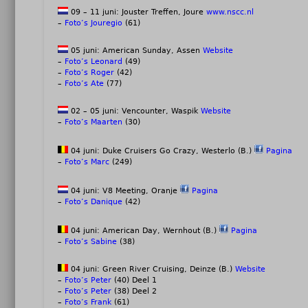
09 – 11 juni: Jouster Treffen, Joure
www.nscc.nl
–
Foto’s Jouregio
(61)
05 juni: American Sunday, Assen
Website
–
Foto’s Leonard
(49)
–
Foto’s Roger
(42)
–
Foto’s Ate
(77)
02 – 05 juni: Vencounter, Waspik
Website
–
Foto’s Maarten
(30)
04 juni: Duke Cruisers Go Crazy, Westerlo (B.)
Pagina
–
Foto’s Marc
(249)
04 juni: V8 Meeting, Oranje
Pagina
–
Foto’s Danique
(42)
04 juni: American Day, Wernhout (B.)
Pagina
–
Foto’s Sabine
(38)
04 juni: Green River Cruising, Deinze (B.)
Website
–
Foto’s Peter
(40) Deel 1
–
Foto’s Peter
(38) Deel 2
–
Foto’s Frank
(61)