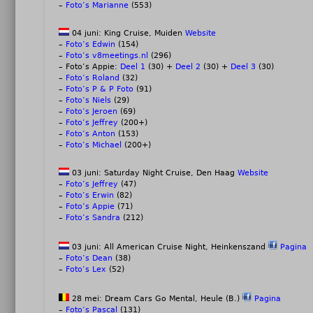
–
Foto’s Marianne
(553)
04 juni: King Cruise, Muiden
Website
–
Foto’s Edwin
(154)
–
Foto’s v8meetings.nl
(296)
– Foto’s Appie:
Deel 1
(30) +
Deel 2
(30) +
Deel 3
(30)
–
Foto’s Roland
(32)
–
Foto’s P & P Foto
(91)
–
Foto’s Niels
(29)
–
Foto’s Jeroen
(69)
–
Foto’s Jeffrey
(200+)
–
Foto’s Anton
(153)
–
Foto’s Michael
(200+)
03 juni: Saturday Night Cruise, Den Haag
Website
–
Foto’s Jeffrey
(47)
–
Foto’s Erwin
(82)
–
Foto’s Appie
(71)
–
Foto’s Sandra
(212)
03 juni: All American Cruise Night, Heinkenszand
Pagina
–
Foto’s Dean
(38)
–
Foto’s Lex
(52)
28 mei: Dream Cars Go Mental, Heule (B.)
Pagina
–
Foto’s Pascal
(131)