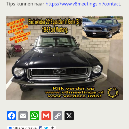
Tips kunnen naar
https://www.v8meetings.nl/contact
.
F
E
W
G
C
X
ac
m
h
m
o