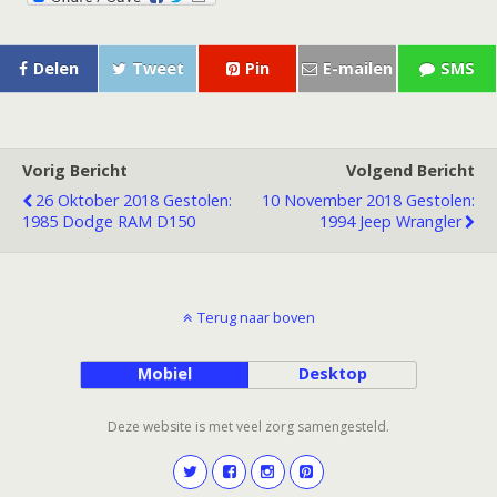
e
ai
at
ai
p
b
l
s
l
y
Delen
Tweet
Pin
E-mailen
SMS
o
A
Li
o
p
n
k
p
k
Vorig Bericht
Volgend Bericht
26 Oktober 2018 Gestolen:
10 November 2018 Gestolen:
1985 Dodge RAM D150
1994 Jeep Wrangler
Terug naar boven
Mobiel
Desktop
Deze website is met veel zorg samengesteld.